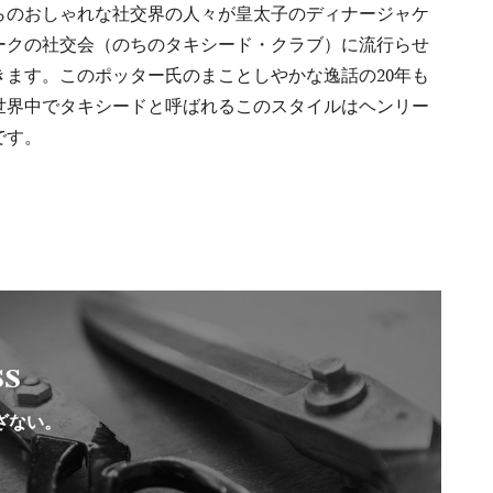
らのおしゃれな社交界の人々が皇太子のディナージャケ
ークの社交会（のちのタキシード・クラブ）に流行らせ
きます。このポッター氏のまことしやかな逸話の20年も
世界中でタキシードと呼ばれるこのスタイルはヘンリー
です。
ss
ざない。