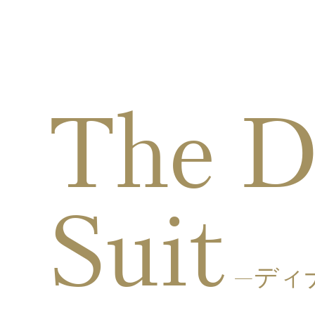
The D
Suit
—ディ