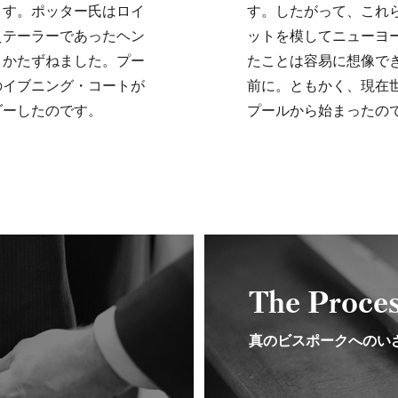
ます。ポッター氏はロイ
す。したがって、これ
えテーラーであったヘン
ットを模してニューヨ
きかたずねました。プー
たことは容易に想像で
のイブニング・コートが
前に。ともかく、現在
ダーしたのです。
プールから始まったの
The Proce
真のビスポークへのい