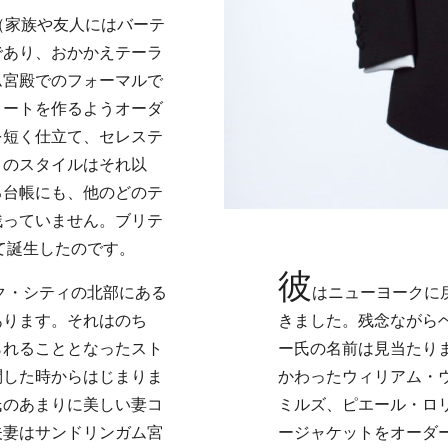
（家族や友人にはバーテ
であり、おかかえテーラ
ム宮殿でのフォーマルで
コートを作るようオーダ
を短く仕立て、セレステ
このスタイルはそれ以
る台帳にも、他のどのテ
残っていません。ブリテ
て誕生したのです。
彼
ク・シティの北部にある
はニューヨークに
あります。それはのち
きました。残念ながら
られることとなったスト
ー氏の名前は見当たり
問した時からはじまりま
かわったウィリアム・
氏のあまりに美しい妻コ
ミルズ、ピエール・ロ
夫妻はサンドリンガム宮
ージャケットをオーダー