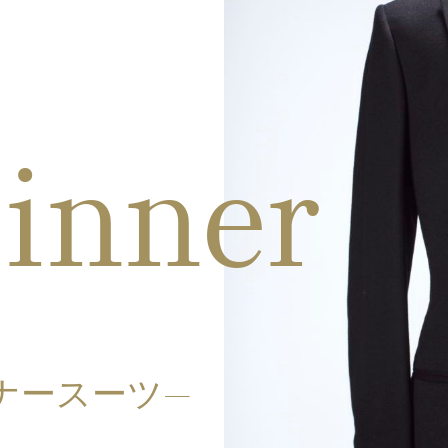
inner
ナースーツ—