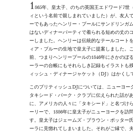
1
865年、皇太子、のちの英国王エドワード7世
ィという名前で親しまれていました）が、友人
ーでもあったヘンリー・プールにサンドリンガ
はないディナーパーティで着られる短めの丈の
ーしました。ヘンリーは伝統的なテールコート
ィア・ブルーの生地で皇太子に提案しました。
前、つまりヘンリープールの1846年にさかのぼ
ーラーの台帳にもそれらしき記録もイラストも
ィッシュ・ディナージャケット（DJ）はかくし
このブリティッシュDJについては、ニューヨー
タキシード・パーク・クラブに伝えられた話が
に、アメリカの人々に「タキシード」と名づけ
ーリーで、1886年に皇太子がニューヨークを訪
す。皇太子はジェームズ・ブラウン・ポッター
ーラに見惚れてしまいました。それがご縁で、